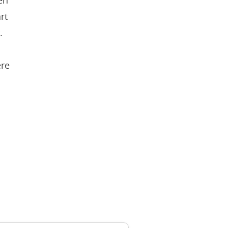
en
rt
.
ere